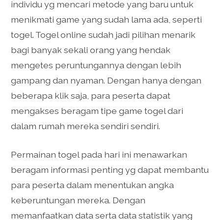
individu yg mencari metode yang baru untuk
menikmati game yang sudah lama ada, seperti
togel. Togel online sudah jadi pilihan menarik
bagi banyak sekali orang yang hendak
mengetes peruntungannya dengan lebih
gampang dan nyaman. Dengan hanya dengan
beberapa klik saja, para peserta dapat
mengakses beragam tipe game togel dari
dalam rumah mereka sendiri sendiri.
Permainan togel pada hari ini menawarkan
beragam informasi penting yg dapat membantu
para peserta dalam menentukan angka
keberuntungan mereka. Dengan
memanfaatkan data serta data statistik yang