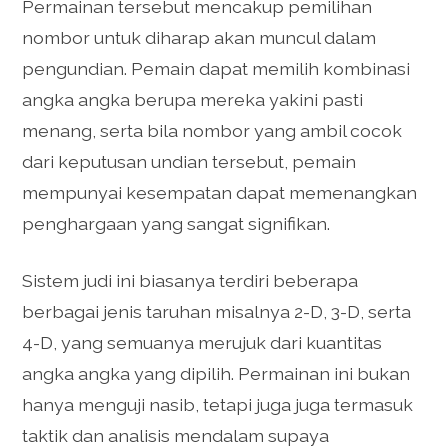
Permainan tersebut mencakup pemilihan
nombor untuk diharap akan muncul dalam
pengundian. Pemain dapat memilih kombinasi
angka angka berupa mereka yakini pasti
menang, serta bila nombor yang ambil cocok
dari keputusan undian tersebut, pemain
mempunyai kesempatan dapat memenangkan
penghargaan yang sangat signifikan.
Sistem judi ini biasanya terdiri beberapa
berbagai jenis taruhan misalnya 2-D, 3-D, serta
4-D, yang semuanya merujuk dari kuantitas
angka angka yang dipilih. Permainan ini bukan
hanya menguji nasib, tetapi juga juga termasuk
taktik dan analisis mendalam supaya