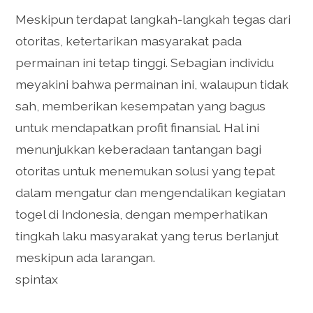
Meskipun terdapat langkah-langkah tegas dari
otoritas, ketertarikan masyarakat pada
permainan ini tetap tinggi. Sebagian individu
meyakini bahwa permainan ini, walaupun tidak
sah, memberikan kesempatan yang bagus
untuk mendapatkan profit finansial. Hal ini
menunjukkan keberadaan tantangan bagi
otoritas untuk menemukan solusi yang tepat
dalam mengatur dan mengendalikan kegiatan
togel di Indonesia, dengan memperhatikan
tingkah laku masyarakat yang terus berlanjut
meskipun ada larangan.
spintax