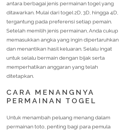
antara berbagai jenis permainan togel yang
ditawarkan. Mulai dari togel 2D, 3D, hingga 4D,
tergantung pada preferensi setiap pemain.
Setelah memilih jenis permainan, Anda cukup
memasukkan angka yang ingin dipertaruhkan
dan menantikan hasil keluaran. Selalu ingat
untuk selalu bermain dengan bijak serta
memperhatikan anggaran yang telah
ditetapkan.
CARA MENANGNYA
PERMAINAN TOGEL
Untuk menambah peluang menang dalam
permainan toto, penting bagi para pemula