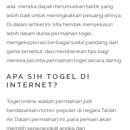
ada, mereka dapat merumuskan taktik yang
lebih baik untuk meningkatkan peluang dirinya.
Di dalam artikel ini, kita hendak menyelusuri
lebih dalam dunia permainan togel,
mengeksplorasi berbagai sudut pandang dari
game tersebut, dan memberikan tips bagi
mereka pecinta permainan togel secara daring.
APA SIH TOGEL DI
INTERNET?
Togel online adalah permainan judi
berdasarkan nomor populer di negara Tanah
Air. Dalam permainan ini, para pemain akan
memilih seperangkat angka dan