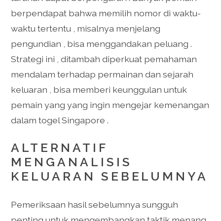
berpendapat bahwa memilih nomor di waktu-
waktu tertentu , misalnya menjelang
pengundian , bisa menggandakan peluang .
Strategi ini , ditambah diperkuat pemahaman
mendalam terhadap permainan dan sejarah
keluaran , bisa memberi keunggulan untuk
pemain yang yang ingin mengejar kemenangan
dalam togel Singapore .
ALTERNATIF
MENGANALISIS
KELUARAN SEBELUMNYA
Pemeriksaan hasil sebelumnya sungguh
penting untuk mengembangkan taktik menang