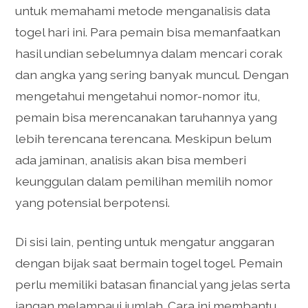
untuk memahami metode menganalisis data
togel hari ini. Para pemain bisa memanfaatkan
hasil undian sebelumnya dalam mencari corak
dan angka yang sering banyak muncul. Dengan
mengetahui mengetahui nomor-nomor itu,
pemain bisa merencanakan taruhannya yang
lebih terencana terencana. Meskipun belum
ada jaminan, analisis akan bisa memberi
keunggulan dalam pemilihan memilih nomor
yang potensial berpotensi.
Di sisi lain, penting untuk mengatur anggaran
dengan bijak saat bermain togel togel. Pemain
perlu memiliki batasan financial yang jelas serta
jangan melampaui jumlah. Cara ini membantu