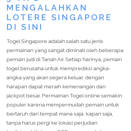
MENGALAHKAN
LOTERE SINGAPORE
DI SINI
Togel Singapore adalah salah satu jenis
permainan yang sangat diminati oleh beberapa
pemain judi di Tanah Air. Setiap harinya, pemain
togel berusaha untuk memprediksi angka-
angka yang akan segera keluar, dengan
harapan dapat meraih kemenangan dan
jackpot besar. Permainan Togel online semakin
populer karena mempermudah pemain untuk
bertaruh dari tempat mana saja, kapan saja,
tanpa harus pergi ke lokasi perjudian