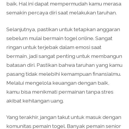
baik. Hal ini dapat mempermudah kamu merasa
semakin percaya diri saat melakukan taruhan.
Selanjutnya, pastikan untuk tetapkan anggaran
sebelum mulai bermain togel online. Sangat
ringan untuk terjebak dalam emosi saat
bermain, jadi sangat penting untuk membangun
batasan diri. Pastikan bahwa taruhan yang kamu
pasang tidak melebihi kemampuan finansialmu.
Melalui mengelola keuangan dengan baik,
kamu bisa menikmati permainan tanpa stres
akibat kehilangan uang.
Yang terakhir, jangan takut untuk masuk dengan
komunitas pemain togel. Banyak pemain senior