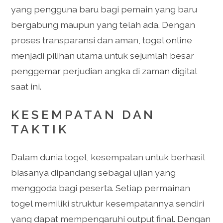
yang pengguna baru bagi pemain yang baru
bergabung maupun yang telah ada. Dengan
proses transparansi dan aman, togel online
menjadi pilihan utama untuk sejumlah besar
penggemar perjudian angka di zaman digital
saat ini.
KESEMPATAN DAN
TAKTIK
Dalam dunia togel, kesempatan untuk berhasil
biasanya dipandang sebagai ujian yang
menggoda bagi peserta. Setiap permainan
togel memiliki struktur kesempatannya sendiri
yang dapat mempengaruhi output final. Dengan