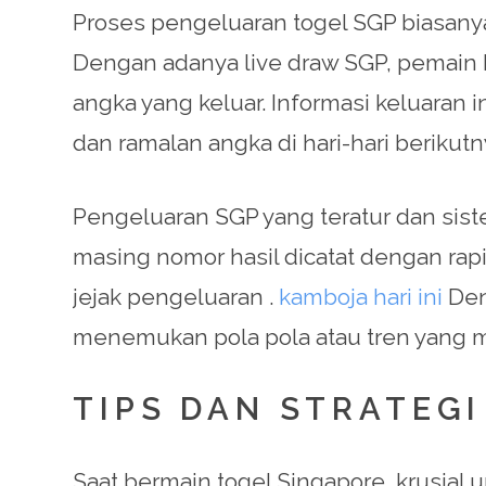
Proses pengeluaran togel SGP biasany
Dengan adanya live draw SGP, pemain 
angka yang keluar. Informasi keluaran
dan ramalan angka di hari-hari berikutn
Pengeluaran SGP yang teratur dan siste
masing nomor hasil dicatat dengan ra
jejak pengeluaran .
kamboja hari ini
Den
menemukan pola pola atau tren yang 
TIPS DAN STRATEG
Saat bermain togel Singapore, krusia