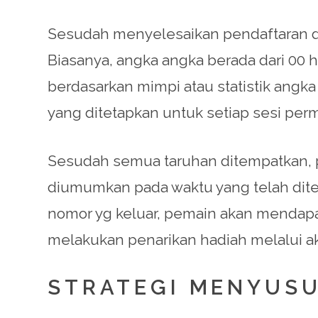
Sesudah menyelesaikan pendaftaran d
Biasanya, angka angka berada dari 00 
berdasarkan mimpi atau statistik ang
yang ditetapkan untuk setiap sesi per
Sesudah semua taruhan ditempatkan, pe
diumumkan pada waktu yang telah diten
nomor yg keluar, pemain akan mendapa
melakukan penarikan hadiah melalui ak
STRATEGI MENYUSU