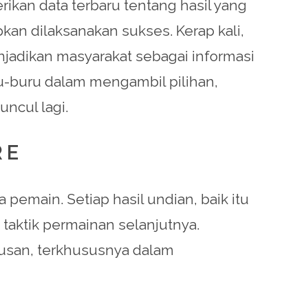
ikan data terbaru tentang hasil yang
an dilaksanakan sukses. Kerap kali,
jadikan masyarakat sebagai informasi
uru-buru dalam mengambil pilihan,
ncul lagi.
RE
 pemain. Setiap hasil undian, baik itu
 taktik permainan selanjutnya.
usan, terkhususnya dalam