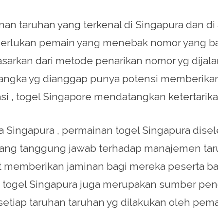
n taruhan yang terkenal di Singapura dan di 
merlukan pemain yang menebak nomor yang ba
sarkan dari metode penarikan nomor yg dijalan
 angka yg dianggap punya potensi memberika
asi , togel Singapore mendatangkan ketertarika
da Singapura , permainan togel Singapura dise
 yang tanggung jawab terhadap manajemen tar
t memberikan jaminan bagi mereka peserta b
inan togel Singapura juga merupakan sumber p
etiap taruhan taruhan yg dilakukan oleh pema