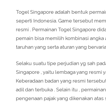
Togel Singapore adalah bentuk permaina
seperti Indonesia. Game tersebut me
resmi . Permainan Togel Singapore dida
pemain bisa memilih kombinasi angka
taruhan yang serta aturan yang bervari
Selaku suatu tipe perjudian yg sah pa
Singapore , yaitu lembaga yang resmi
Keberadaan badan yang resmi tersebu
adil dan terbuka . Selain itu , perma
pengenaan pajak yang dikenakan atas s