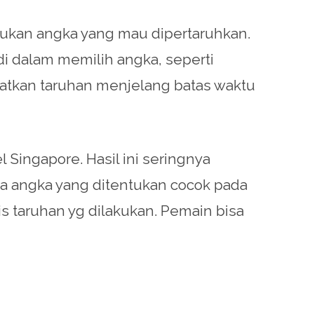
ukan angka yang mau dipertaruhkan.
i dalam memilih angka, seperti
patkan taruhan menjelang batas waktu
Singapore. Hasil ini seringnya
ka angka yang ditentukan cocok pada
 taruhan yg dilakukan. Pemain bisa