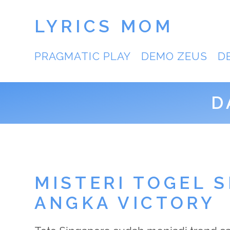
LYRICS MOM
PRAGMATIC PLAY
DEMO ZEUS
D
D
MISTERI TOGEL 
ANGKA VICTORY