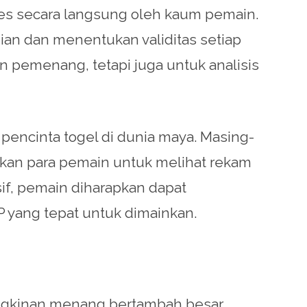
ses secara langsung oleh kaum pemain.
an dan menentukan validitas setiap
n pemenang, tetapi juga untuk analisis
 pencinta togel di dunia maya. Masing-
hkan para pemain untuk melihat rekam
f, pemain diharapkan dapat
yang tepat untuk dimainkan.
ungkinan menang bertambah besar.