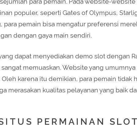
h sejumlah para pemain. Pada website-website
n populer, seperti Gates of Olympus, Starlig
, para pemain bisa mengatur preferensi mere
gan dengan gaya main sendiri.
 yang dapat menyediakan demo slot dengan Ra
 sangat memuaskan. Website yang umumnya m
 Oleh karena itu demikian, para pemain tidak
 juga merasakan kualitas pelayanan yang baik 
SITUS PERMAINAN SLO