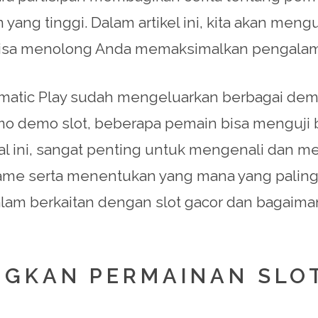
ng tinggi. Dalam artikel ini, kita akan mengu
ang bisa menolong Anda memaksimalkan pengala
matic Play sudah mengeluarkan berbagai demo
o demo slot, beberapa pemain bisa menguji be
 hal ini, sangat penting untuk mengenali dan
ame serta menentukan yang mana yang paling
h dalam berkaitan dengan slot gacor dan bagaim
GKAN PERMAINAN SLOT