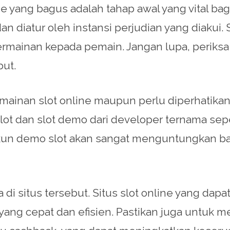
e yang bagus adalah tahap awal yang vital bag
an diatur oleh instansi perjudian yang diakui.
mainan kepada pemain. Jangan lupa, periksa 
but.
rmainan slot online maupun perlu diperhatikan.
ot dan slot demo dari developer ternama seper
 akun demo slot akan sangat menguntungkan b
a di situs tersebut. Situs slot online yang 
 yang cepat dan efisien. Pastikan juga untuk