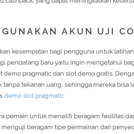
atau cashback, yang dapat meningkatkan kese
GUNAKAN AKUN UJI C
 kesempatan bagi pengguna untuk latihan tan
gi pendatang baru yaitu ingin mengetahui bag
lot demo pragmatic dan slot demo gratis. Den
tanpa tekanan uang, sehingga mereka bisa leb
a.
demo slot pragmatic
ra pemain untuk meneliti beragam fasilitas d
 menguji beragam tipe permainan dari penyedi