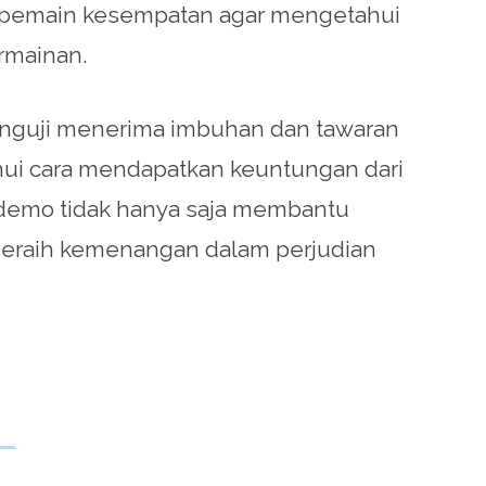
ra pemain kesempatan agar mengetahui
rmainan.
enguji menerima imbuhan dan tawaran
hui cara mendapatkan keuntungan dari
demo tidak hanya saja membantu
meraih kemenangan dalam perjudian