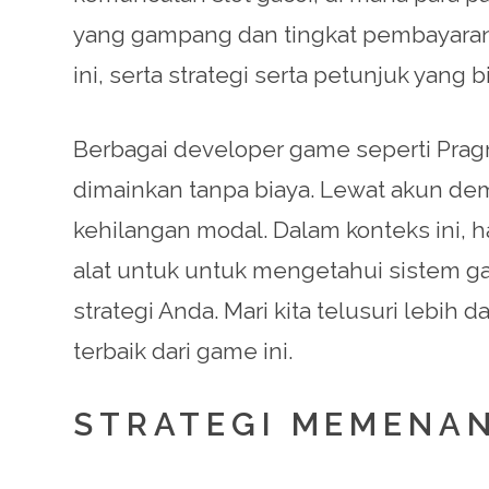
yang gampang dan tingkat pembayaran ya
ini, serta strategi serta petunjuk y
Berbagai developer game seperti Prag
dimainkan tanpa biaya. Lewat akun dem
kehilangan modal. Dalam konteks ini,
alat untuk untuk mengetahui sistem g
strategi Anda. Mari kita telusuri lebi
terbaik dari game ini.
STRATEGI MEMENAN