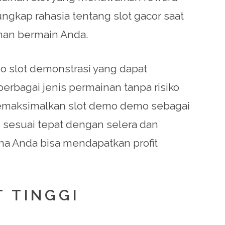
ngkap rahasia tentang slot gacor saat
man bermain Anda.
 slot demonstrasi yang dapat
rbagai jenis permainan tanpa risiko
 memaksimalkan slot demo demo sebagai
 sesuai tepat dengan selera dan
ana Anda bisa mendapatkan profit
 TINGGI